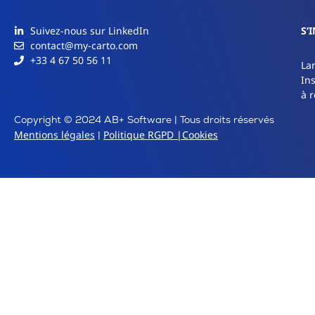
Suivez-nous sur LinkedIn
S’
contact@my-carto.com
+33 4 67 50 56 11
La
In
à r
Copyright © 2024 AB+ Software | Tous droits réservés
Mentions légales
Politique RGPD |
Cookies
|