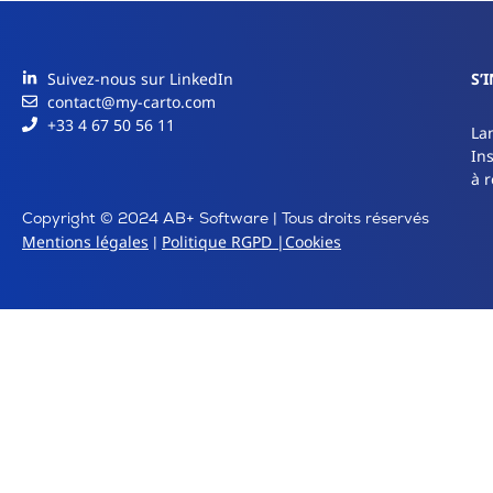
Suivez-nous sur LinkedIn
S’
contact@my-carto.com
+33 4 67 50 56 11
La
In
à r
Copyright © 2024 AB+ Software | Tous droits réservés
Mentions légales
Politique RGPD |
Cookies
|