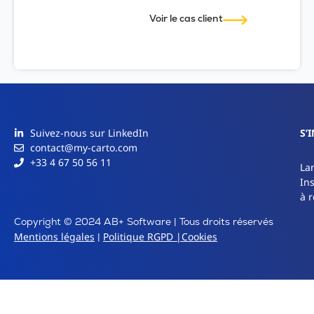
Voir le cas client
Suivez-nous sur LinkedIn
S’
contact@my-carto.com
+33 4 67 50 56 11
La
In
à r
Copyright © 2024 AB+ Software | Tous droits réservés
Mentions légales
Politique RGPD |
Cookies
|