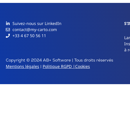
Suivez-nous sur LinkedIn
S’
contact@my-carto.com
+33 4 67 50 56 11
La
In
à r
Copyright © 2024 AB+ Software | Tous droits réservés
Mentions légales
Politique RGPD |
Cookies
|